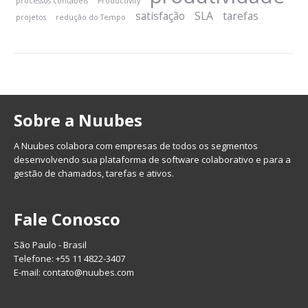
processos contábeis
Productivity
satisfação
SLA
tarefas
projetos
redução do Tempo
Sobre a Nuubes
A Nuubes colabora com empresas de todos os segmentos
desenvolvendo sua plataforma de software colaborativo e para a
gestão de chamados, tarefas e ativos.
Fale Conosco
São Paulo - Brasil
Telefone: +55 11 4822-3407
E-mail:
contato@nuubes.com
Preencha seus dados abaixo para
falar com nossa equipe. Será um