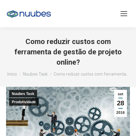
Como reduzir custos com
ferramenta de gestão de projeto
online?
Você está aqui:
Início
Nuubes Task
Como reduzir custos com ferramenta…
Nuubes Task
set
28
Produtividade
2016