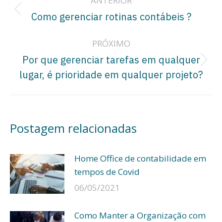
ANTERIOR
de
Post
Como gerenciar rotinas contábeis ?
post:
anterior:
PRÓXIMO
Por que gerenciar tarefas em qualquer
Próximo
lugar, é prioridade em qualquer projeto?
post:
Postagem relacionadas
Home Office de contabilidade em
tempos de Covid
06/05/2021
Como Manter a Organização com