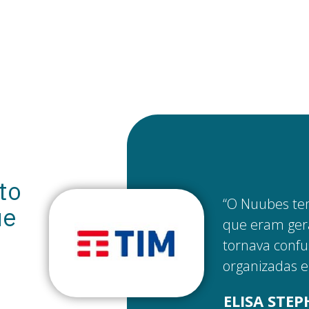
to
“O Nuubes tem
ue
que eram ger
tornava conf
organizadas e
ELISA STE