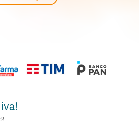
iva!
s!